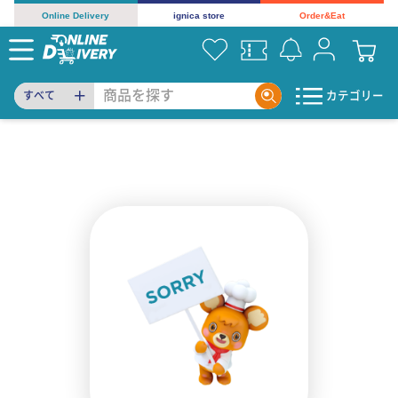
Online Delivery
ignica store
Order&Eat
カテゴリー
すべて