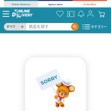
Online Delivery
ignica store
Order&Eat
カテゴリー
すべて