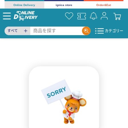
Online Delivery
ignica store
Order&Eat
カテゴリー
すべて