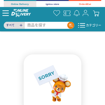
Online Delivery
ignica store
Order&Eat
カテゴリー
すべて