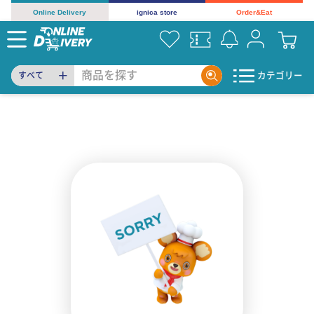
Online Delivery
ignica store
Order&Eat
カテゴリー
すべて