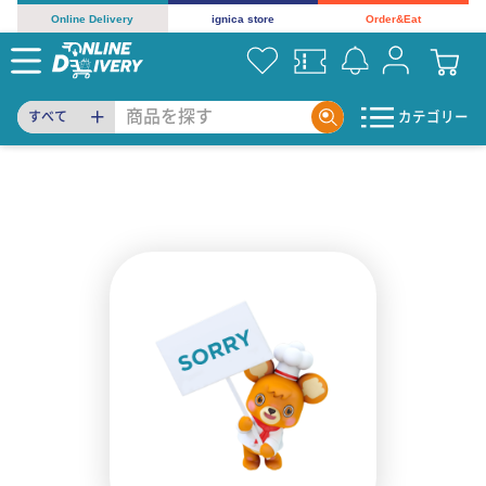
Online Delivery
ignica store
Order&Eat
カテゴリー
すべて