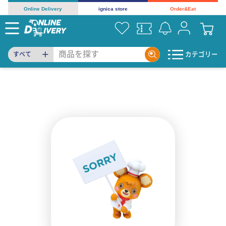
Online Delivery
ignica store
Order&Eat
カテゴリー
すべて