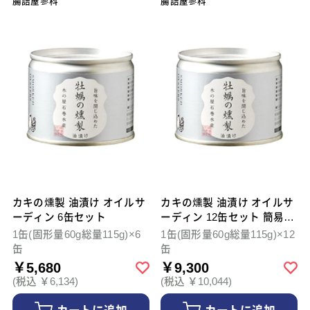
腸詰屋蓼科
腸詰屋蓼科
カキの燻製 油漬け オイルサ
カキの燻製 油漬け オイルサ
ーディン 6缶セット
ーディン 12缶セット 簡易梱
包
1缶(固形量60g総量115g)×6
1缶(固形量60g総量115g)×12
缶
缶
￥5,680
￥9,300
(税込 ￥6,134)
(税込 ￥10,044)