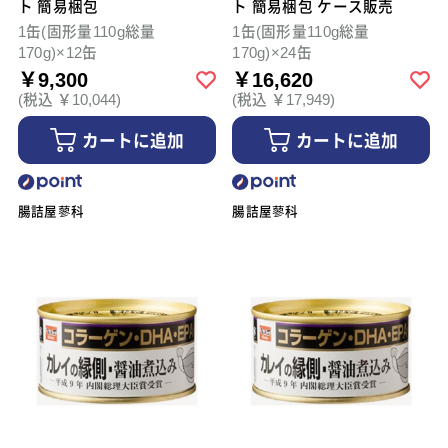
ト 簡易梱包
ト 簡易梱包 ケース販売
1缶(固形量110g総量
1缶(固形量110g総量
170g)×12缶
170g)×24缶
￥9,300
￥16,620
(税込 ￥10,044)
(税込 ￥17,949)
カートに追加
カートに追加
腸詰屋蓼科
腸詰屋蓼科