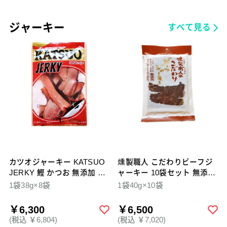
ジャーキー
すべて見る
カツオジャーキー KATSUO
燻製職人 こだわりビーフジ
JERKY 鰹 かつお 無添加 8
ャーキー 10袋セット 無添加
袋セット
自然食品
1袋38g×8袋
1袋40g×10袋
￥6,300
￥6,500
(税込 ￥6,804)
(税込 ￥7,020)