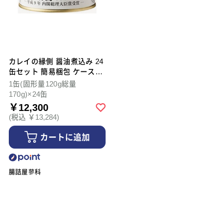
カレイの縁側 醤油煮込み 24
缶セット 簡易梱包 ケース販
売
1缶(固形量120g総量
170g)×24缶
￥12,300
(税込 ￥13,284)
カートに追加
腸詰屋蓼科