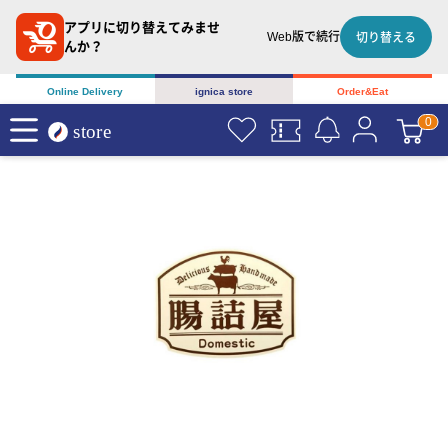
アプリに切り替えてみませ
Web版で続行
切り替える
んか？
Online Delivery
ignica store
Order&Eat