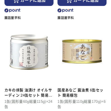
カートに追加
カートに追加
腸詰屋蓼科
腸詰屋蓼科
カキの燻製 油漬け オイルサ
国産あなご 醤油煮 6缶セッ
ーディン 24缶セット 簡易梱
ト 簡易梱包
包 ケース販売
1缶(固形量60g総量115g)×24
1缶(固形量110g総量170g)×6
缶
缶