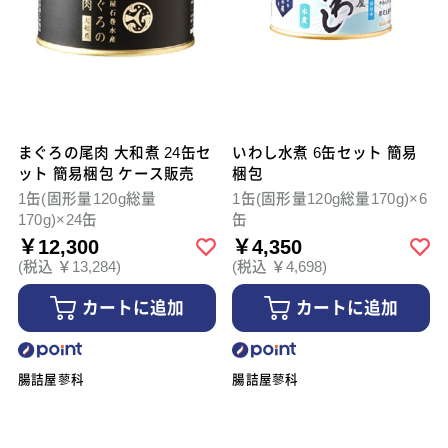
まぐろの尾肉 大和煮 24缶セ
いわし水煮 6缶セット 簡易
ット 簡易梱包 ケース販売
梱包
1缶(固形量120g総量
1缶(固形量120g総量170g)×6
170g)×24缶
缶
￥12,300
￥4,350
(税込 ￥13,284)
(税込 ￥4,698)
カートに追加
カートに追加
腸詰屋蓼科
腸詰屋蓼科