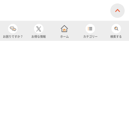
お困りですか？
お得な情報
ホーム
カテゴリー
検索する
カテゴリー
購入履歴
売り上げトップ10
アカウント
お気に入り
ツイッター
クーポン
チャットボット
ユナイテッド・スーパーマーケット・ホールディングス
よくあるご質問/お問い合わせ
利用規約
プライバシーポリシー
ignicaポイント規約