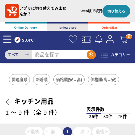
アプリに切り替えてみませ
Web版で続行
切り替える
んか？
Online Delivery
ignica store
Order&Eat
カテゴリー
すべて
関連度順
新着順
価格順(安→高)
価格順(高→安)
キッチン用品
表示件数
1
〜
9
件（全
9
件）
25件
50件
75件
最初
前
1
次
最後