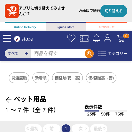
アプリに切り替えてみませ
Web版で続行
切り替える
んか？
Online Delivery
ignica store
Order&Eat
カテゴリー
すべて
関連度順
新着順
価格順(安→高)
価格順(高→安)
ペット用品
表示件数
1
〜
7
件（全
7
件）
25件
50件
75件
最初
前
1
次
最後