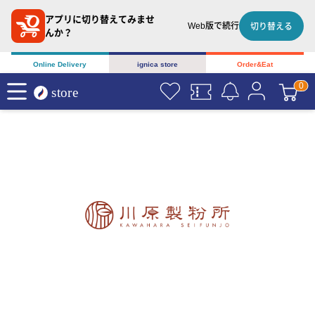
アプリに切り替えてみませ
Web版で続行
切り替える
んか？
Online Delivery
ignica store
Order&Eat