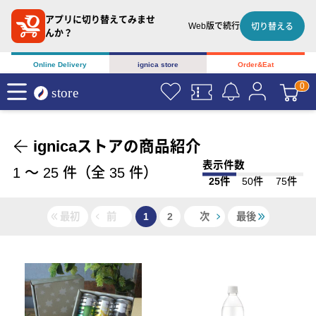
アプリに切り替えてみませ
Web版で続行
切り替える
んか？
Online Delivery
ignica store
Order&Eat
ignicaストアの商品紹介
表示件数
1
〜
25
件（全
35
件）
25件
50件
75件
最初
前
1
2
次
最後