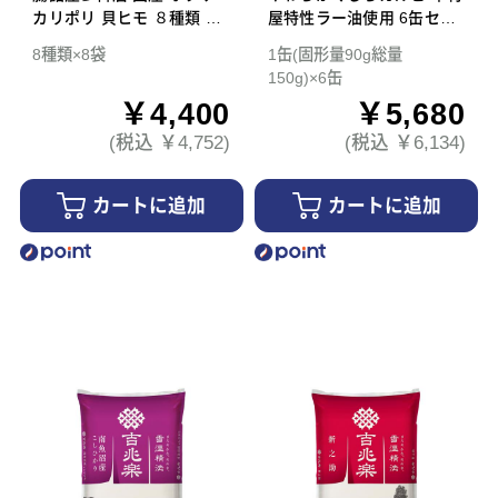
カリポリ 貝ヒモ ８種類 ８
屋特性ラー油使用 6缶セッ
袋セット
ト 簡易梱包
8種類×8袋
1缶(固形量90g総量
150g)×6缶
￥4,400
￥5,680
(税込 ￥4,752)
(税込 ￥6,134)
カートに追加
カートに追加