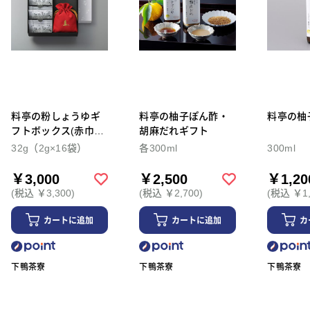
料亭の粉しょうゆギ
料亭の柚子ぽん酢・
料亭の柚
フトボックス(赤巾着
胡麻だれギフト
+陶器)
32g（2g×16袋）
各300ml
300ml
￥3,000
￥2,500
￥1,20
(税込 ￥3,300)
(税込 ￥2,700)
(税込 ￥1,
カートに追加
カートに追加
カ
下鴨茶寮
下鴨茶寮
下鴨茶寮