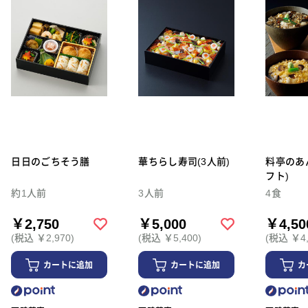
日日のごちそう膳
華ちらし寿司(3人前)
料亭のあ
フト)
約1人前
3人前
4食
￥2,750
￥5,000
￥4,50
(税込 ￥2,970)
(税込 ￥5,400)
(税込 ￥4,
カートに追加
カートに追加
カ