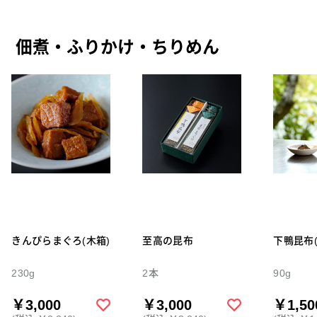
佃煮・ふりかけ・ちりめん
きんぴらまぐろ(木箱)
至高の昆布
下鴨昆布(
230g
2本
90g
￥3,000
￥3,000
￥1,50