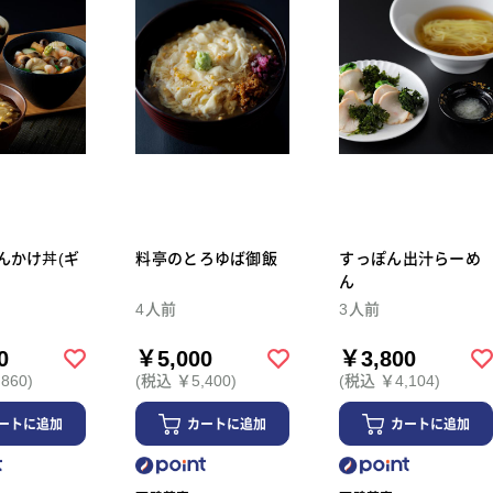
んかけ丼(ギ
料亭のとろゆば御飯
すっぽん出汁らーめ
ん
4人前
3人前
0
￥5,000
￥3,800
860)
(税込 ￥5,400)
(税込 ￥4,104)
ートに追加
カートに追加
カートに追加