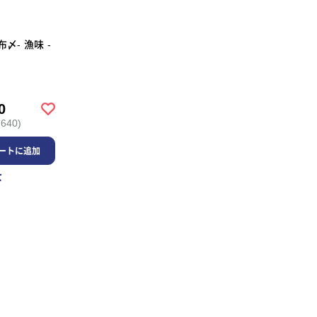
〆- 漁味 -
0
640)
ートに追加