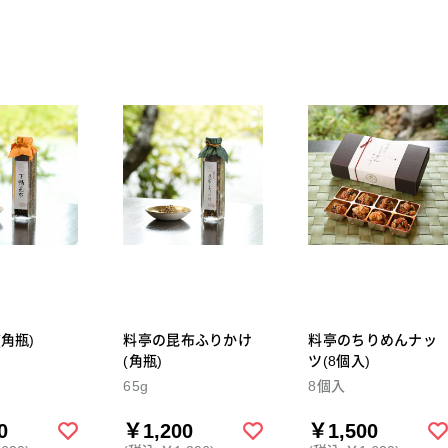
角瓶)
料亭の昆布ふりかけ
料亭のちりめんナッ
(角瓶)
ツ(8個入)
65g
8個入
0
￥1,200
￥1,500