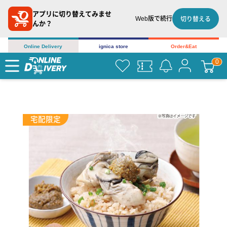
アプリに切り替えてみませ
Web版で続行
切り替える
んか？
Online Delivery
ignica store
Order&Eat
宅配限定