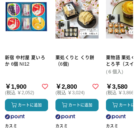
新宿 中村屋 夏いろ
栗処くりと くり餅
栗物語 栗処く
か 6個 NI12
（6個)
とろ芋（スイ
テト）6個セッ
(６個入)
￥1,900
￥2,800
￥3,580
(税込 ￥2,052)
(税込 ￥3,024)
(税込 ￥3,866)
カートに追加
カートに追加
カートに
カスミ
カスミ
カスミ