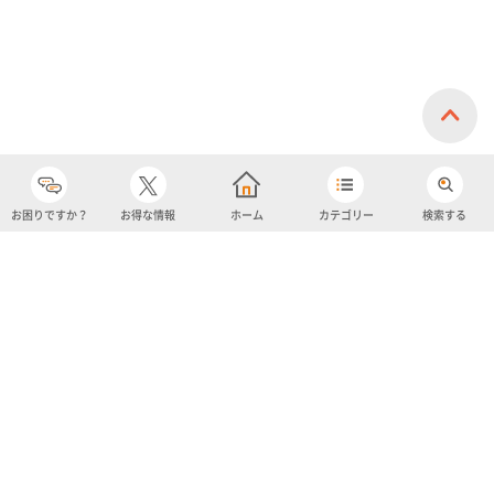
お困りですか？
お得な情報
ホーム
カテゴリー
検索する
カテゴリー
購入履歴
売り上げトップ10
アカウント
お気に入り
ツイッター
クーポン
チャットボット
ユナイテッド・スーパーマーケット・ホールディングス
よくあるご質問/お問い合わせ
利用規約
プライバシーポリシー
ignicaポイント規約