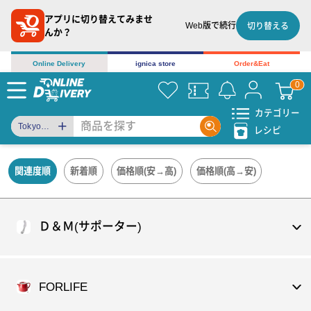
アプリに切り替えてみませ
Web版で続行
切り替える
んか？
Online Delivery
ignica store
Order&Eat
カテゴリー
Tokyo
レシピ
Tea
Trading
関連度順
新着順
価格順(安→高)
価格順(高→安)
Ｄ＆Ｍ(サポーター)
FORLIFE