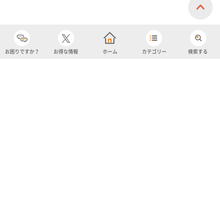
お困りですか？
お得な情報
ホーム
カテゴリー
検索する
カテゴリー
購入履歴
売り上げトップ10
アカウント
お気に入り
ツイッター
クーポン
チャットボット
ユナイテッド・スーパーマーケット・ホールディングス
よくあるご質問/お問い合わせ
利用規約
プライバシーポリシー
ignicaポイント規約