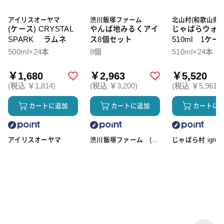
アイリスオーヤマ
渋川飯塚ファーム
北山村(和歌山県)
(ケース) CRYSTAL
やんば地みるくアイ
じゃばらウォ
SPARK ラムネ
ス8個セット
510ml 1ケー
本入
500ml×24本
8個
510ml×24本
￥1,680
￥2,963
￥5,520
(税込 ￥1,814)
(税込 ￥3,200)
(税込 ￥5,961)
カートに追加
カートに追加
カートに
アイリスオーヤマ
渋川飯塚ファーム (ア
じゃばら村 ignic
イスクリーム)