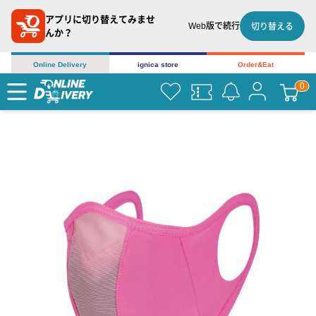
アプリに切り替えてみませ
Web版で続行
切り替える
んか？
Online Delivery
ignica store
Order&Eat