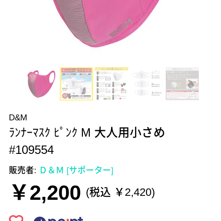
D&M
ﾗﾝﾅｰﾏｽｸ ﾋﾟﾝｸ M 大人用小さめ
#109554
販売者:
Ｄ＆Ｍ [サポーター]
￥2,200
(税込 ￥2,420)