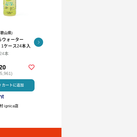
和歌山県)
R.L(エール・エル）
らウォーター
コロコロワッフル キュー
KUNNEP A2 MILK
l 1ケース24本入
ブ4個セット
CRAFT アイス12個セッ
ト
×24本
94ml×12
20
￥2,592
￥5,980
,961)
(税込 ￥2,799)
(税込 ￥6,458)
カートに追加
カートに追加
カートに
 ignica店
R.L waffle cake（エール・エ
ミルククラウン
ル ワッフルケーキ）