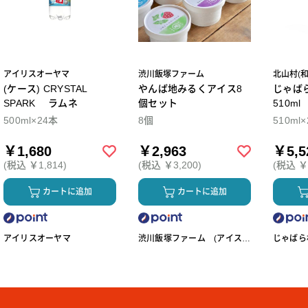
アイリスオーヤマ
渋川飯塚ファーム
北山村(
(ケース) CRYSTAL
やんば地みるくアイス8
じゃば
SPARK ラムネ
個セット
510m
500ml×24本
8個
510ml
￥1,680
￥2,963
￥5,5
(税込 ￥1,814)
(税込 ￥3,200)
(税込 ￥5
カートに追加
カートに追加
アイリスオーヤマ
渋川飯塚ファーム (アイスク
じゃばら村
リーム)