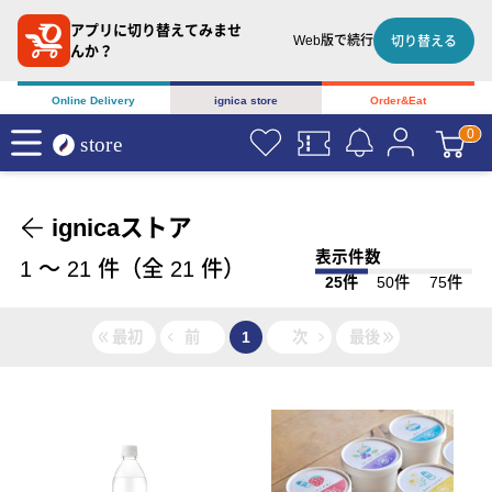
アプリに切り替えてみませ
Web版で続行
切り替える
んか？
Online Delivery
ignica store
Order&Eat
ignicaストア
表示件数
1
〜
21
件（全
21
件）
25件
50件
75件
最初
前
1
次
最後