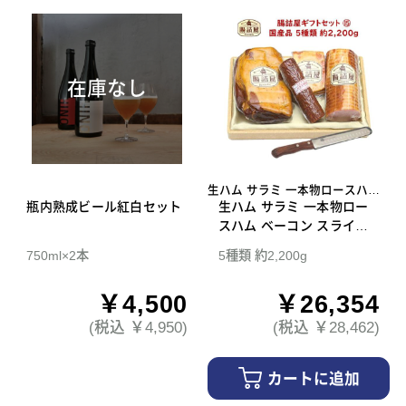
在庫なし
生ハム サラミ 一本物ロースハム
瓶内熟成ビール紅白セット
ベーコン スライスナイフ
生ハム サラミ 一本物ロー
スハム ベーコン スライス
ナイフ 腸詰屋 ギフトセッ
750ml×2本
5種類 約2,200g
ト 15
￥4,500
￥26,354
(税込 ￥4,950)
(税込 ￥28,462)
カートに追加