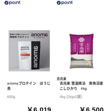
吉兆楽
anomaプロテイン ほうじ
吉兆楽 雪温精法 南魚沼産
茶
こしひかり 4kg
600g
4kg (2kgx2袋）
￥6,019
￥6,500