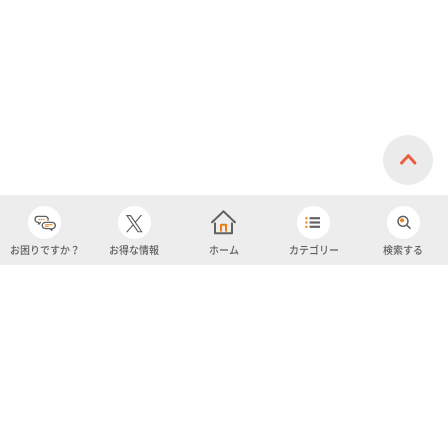
お困りですか？
お得な情報
ホーム
カテゴリー
検索する
カテゴリー
購入履歴
売り上げトップ10
アカウント
お気に入り
ツイッター
クーポン
チャットボット
ユナイテッド・スーパーマーケット・ホールディングス