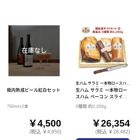
在庫なし
生ハム サラミ 一本物ロースハム
ベーコン スライスナイフ
瓶内熟成ビール紅白セット
生ハム サラミ 一本物ロー
スハム ベーコン スライス
ナイフ 腸詰屋 ギフトセッ
750ml×2本
5種類 約2,200g
ト 15
￥4,500
￥26,354
(税込 ￥4,950)
(税込 ￥28,462)