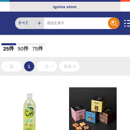
ignica store
すべて
25件
50件
75件
前
1
次
最後