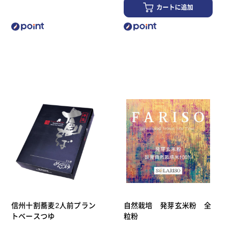
カートに追加
信州十割蕎麦2人前プラン
自然栽培 発芽玄米粉 全
トベースつゆ
粒粉