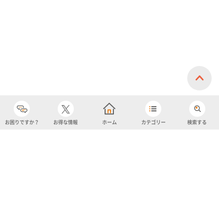
お困りですか？
お得な情報
ホーム
カテゴリー
検索する
カテゴリー
購入履歴
売り上げトップ10
アカウント
お気に入り
ツイッター
クーポン
チャットボット
ユナイテッド・スーパーマーケット・ホールディングス