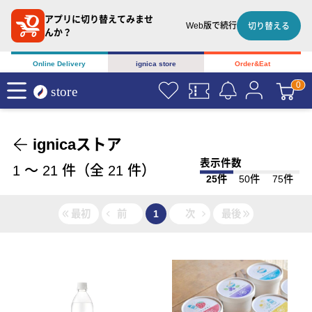
アプリに切り替えてみませ
Web版で続行
切り替える
んか？
Online Delivery
ignica store
Order&Eat
ignicaストア
表示件数
1
〜
21
件（全
21
件）
25件
50件
75件
最初
前
1
次
最後