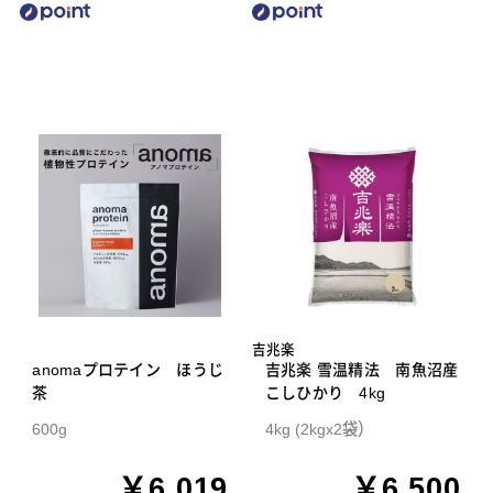
吉兆楽
anomaプロテイン ほうじ
吉兆楽 雪温精法 南魚沼産
茶
こしひかり 4kg
600g
4kg (2kgx2袋）
￥6,019
￥6,500