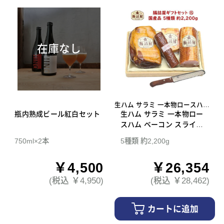
在庫なし
生ハム サラミ 一本物ロースハム
瓶内熟成ビール紅白セット
ベーコン スライスナイフ
生ハム サラミ 一本物ロー
スハム ベーコン スライス
ナイフ 腸詰屋 ギフトセッ
750ml×2本
5種類 約2,200g
ト 15
￥4,500
￥26,354
(税込 ￥4,950)
(税込 ￥28,462)
カートに追加