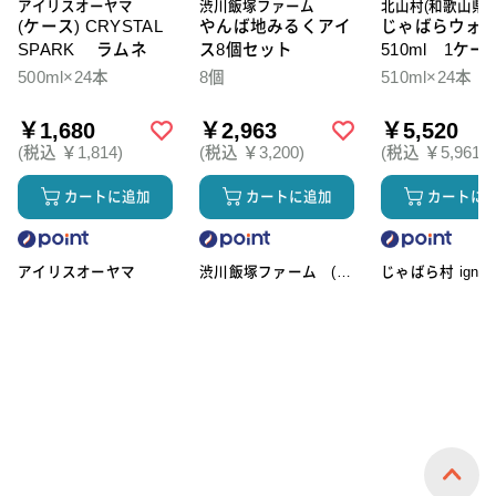
アイリスオーヤマ
渋川飯塚ファーム
北山村(和歌山県)
(ケース) CRYSTAL
やんば地みるくアイ
じゃばらウォ
SPARK ラムネ
ス8個セット
510ml 1ケー
本入
500ml×24本
8個
510ml×24本
￥1,680
￥2,963
￥5,520
(税込 ￥1,814)
(税込 ￥3,200)
(税込 ￥5,961)
カートに追加
カートに追加
カートに
アイリスオーヤマ
渋川飯塚ファーム (ア
じゃばら村 ignic
イスクリーム)