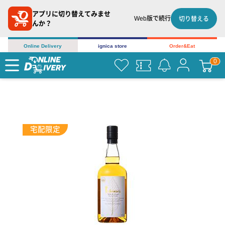
アプリに切り替えてみませ
Web版で続行
切り替える
んか？
Online Delivery
ignica store
Order&Eat
宅配限定