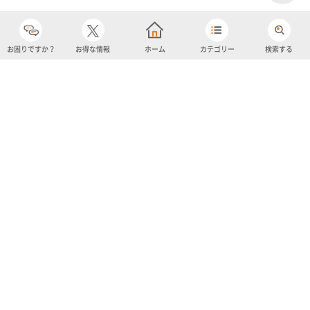
お困りですか？
お得な情報
ホーム
カテゴリー
検索する
カテゴリー
購入履歴
売り上げトップ10
アカウント
お気に入り
ツイッター
クーポン
チャットボット
ユナイテッド・スーパーマーケット・ホールディングス
よくあるご質問/お問い合わせ
利用規約
プライバシーポリシー
ignicaポイント規約