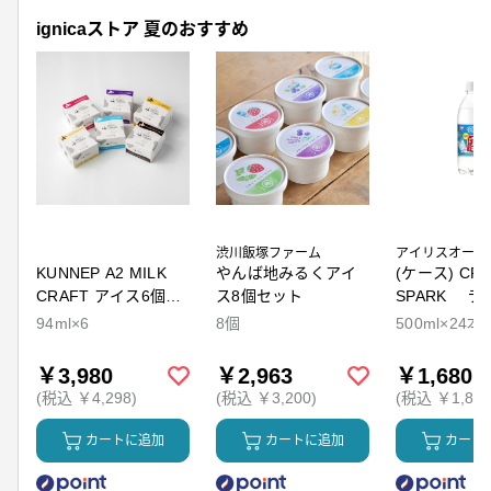
ignicaストア 夏のおすすめ
渋川飯塚ファーム
アイリスオーヤ
KUNNEP A2 MILK
やんば地みるくアイ
(ケース) CRY
CRAFT アイス6個セ
ス8個セット
SPARK ラ
ット
94ml×6
8個
500ml×24本
￥3,980
￥2,963
￥1,680
(税込 ￥4,298)
(税込 ￥3,200)
(税込 ￥1,814
カートに追加
カートに追加
カート