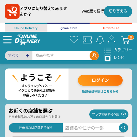
アプリに切り替えてみませ
切り替える
Web版で続行
んか？
Online Delivery
ignica store
Order&Eat
カテゴリー
すべて
レシピ
ログイン
オンラインデリバリー
イグニカで快適なお買物を
新規会員登録はこちらから
お楽しみください！
お近くの店舗を選ぶ
マップで探す(GPS)
日用食料品はお近くの店舗からお届け
住所または店舗名で探す