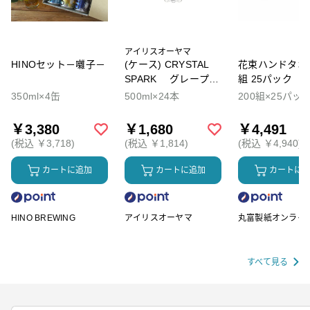
アイリスオーヤマ
HINOセット－囃子－
(ケース) CRYSTAL
花束ハンドタオル
SPARK グレープソ
組 25パック
ーダ
350ml×4缶
500ml×24本
200組×25パッ
￥3,380
￥1,680
￥4,491
(税込 ￥3,718)
(税込 ￥1,814)
(税込 ￥4,940)
カートに追加
カートに追加
カートに
HINO BREWING
アイリスオーヤマ
丸富製紙オンライ
ップ
すべて見る