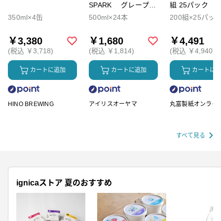
SPARK グレープソ
組 25パック
ーダ
350ml×4缶
500ml×24本
200組×25パッ
￥3,380
￥1,680
￥4,491
(税込 ￥3,718)
(税込 ￥1,814)
(税込 ￥4,940)
カートに追加
カートに追加
カートに
HINO BREWING
アイリスオーヤマ
丸富製紙オンライ
ップ
すべて見る
ignicaストア 夏のおすすめ