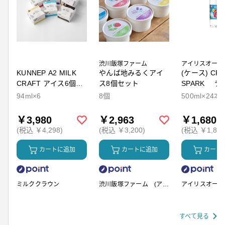
渋川飯塚ファーム
アイリスオーヤ
KUNNEP A2 MILK
やんば地みるくアイ
(ケース) CRY
CRAFT アイス6個セ
ス8個セット
SPARK ラ
ット
94ml×6
8個
500ml×24本
￥3,980
￥2,963
￥1,680
(税込 ￥4,298)
(税込 ￥3,200)
(税込 ￥1,814
カートに追加
カートに追加
カート
ミルククラウン
渋川飯塚ファーム (アイ
アイリスオーヤ
スクリーム)
すべて見る