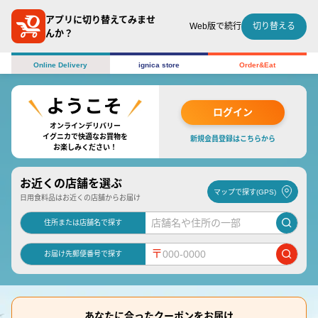
アプリに切り替えてみませ
切り替える
Web版で続行
んか？
Online Delivery
ignica store
Order&Eat
ログイン
オンラインデリバリー
イグニカで快適なお買物を
新規会員登録はこちらから
お楽しみください！
お近くの店舗を選ぶ
マップで探す(GPS)
日用食料品はお近くの店舗からお届け
住所または店舗名で探す
〒
お届け先郵便番号で探す
あなたに合ったクーポンをお届け