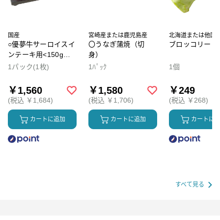
国産
宮崎産または鹿児島産
北海道または他国
○優夢牛サーロイスイ
〇うなぎ蒲焼（切
ブロッコリー
ンテーキ用<150g～
身）
200gの間でお届け
1パック(1枚)
1ﾊﾟｯｸ
1個
> ※最終売価は
100g単価×重量とな
￥1,560
￥1,580
￥249
ります。100g当り本
(税込 ￥1,684)
(税込 ￥1,706)
(税込 ￥268)
体価格780円※表示価
格は参考価格です
カートに追加
カートに追加
カートに
すべて見る