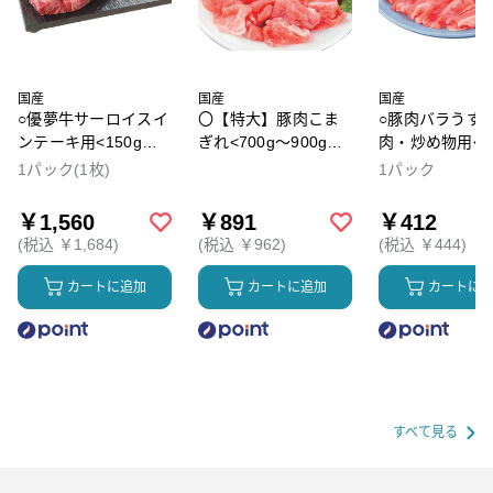
国産
国産
国産
○優夢牛サーロイスイ
〇【特大】豚肉こま
○豚肉バラうす
ンテーキ用<150g～
ぎれ<700g～900gの
肉・炒め物用<13
200gの間でお届け
間でお届け> ※最終
～180gの間で
1パック(1枚)
1パック
> ※最終売価は
売価は100g単価×重
> ※最終売価
100g単価×重量とな
量となります。100g
100g単価×重量
￥1,560
￥891
￥412
ります。100g当り本
当り本体価格99円※
ります。100g
(税込 ￥1,684)
(税込 ￥962)
(税込 ￥444)
体価格780円※表示価
表示価格は参考価格
体価格229円※
格は参考価格です
です
格は参考価格で
カートに追加
カートに追加
カートに
すべて見る