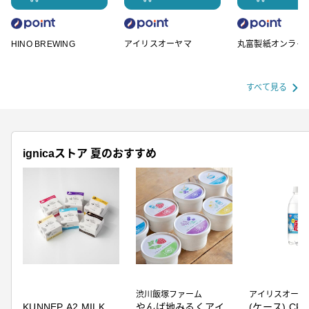
HINO BREWING
アイリスオーヤマ
丸富製紙オンライ
ップ
すべて見る
ignicaストア 夏のおすすめ
渋川飯塚ファーム
アイリスオーヤ
KUNNEP A2 MILK
やんば地みるくアイ
(ケース) CRY