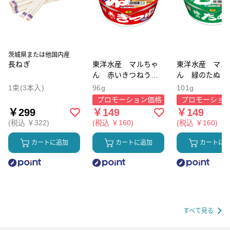
茨城県または他国内産
長ねぎ
東洋水産 マルちゃ
東洋水産 マル
ん 赤いきつねうど
ん 緑のたぬき
ん
ば
1束(3本入)
96g
101g
プロモーション価格
プロモーショ
￥299
￥149
￥149
(税込 ￥322)
(税込 ￥160)
(税込 ￥160)
カートに追加
カートに追加
カートに
すべて見る