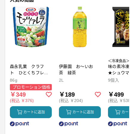
＜冷凍食品＞
森永乳業 クラフ
伊藤園 お～いお
味の素冷凍食
ト ひとくちフレッ
茶 緑茶
★シュウマイ
シュモッツァレラ
86g
2L
9個入
プロモーション価格
￥349
￥189
￥499
(税込 ￥376)
(税込 ￥204)
(税込 ￥538)
カートに追加
カートに追加
カート