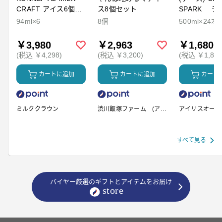
CRAFT アイス6個セ
ス8個セット
SPARK ラ
ット
94ml×6
8個
500ml×24本
￥3,980
￥2,963
￥1,680
(税込 ￥4,298)
(税込 ￥3,200)
(税込 ￥1,814
カートに追加
カートに追加
カート
ミルククラウン
渋川飯塚ファーム (アイ
アイリスオーヤ
スクリーム)
すべて見る
バイヤー厳選のギフトとアイテムをお届け