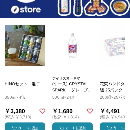
アイリスオーヤマ
HINOセット－囃子－
(ケース) CRYSTAL
花束ハンドタオル
SPARK グレープソ
組 25パック
ーダ
350ml×4缶
500ml×24本
200組×25パッ
￥3,380
￥1,680
￥4,491
(税込 ￥3,718)
(税込 ￥1,814)
(税込 ￥4,940)
カートに追加
カートに追加
カートに