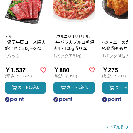
国産
【マルエツオリジナル】
○優夢牛肩ロース焼肉
○牛バラ肉プルコギ焼
○ジョニーのか
盛合せ<150g～220g
肉用<100g当り本体
監修鶏ももから
の間でお届け> ※最
価格152円>
1パック
1パック(581g)
1パック(4個入)
終売価は100g単価×
重量となります。
￥1,537
￥880
￥275
100g当り本体価格
(税込 ￥1,659)
(税込 ￥950)
(税込 ￥297)
699円※表示価格は参
考価格です
カートに追加
カートに追加
カートに
すべて見る