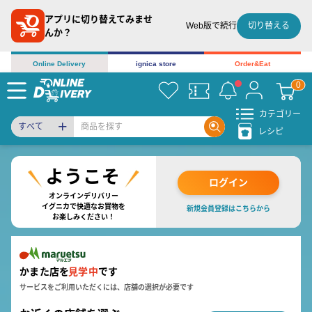
アプリに切り替えてみませ
切り替える
Web版で続行
んか？
Online Delivery
ignica store
Order&Eat
カテゴリー
すべて
レシピ
ログイン
オンラインデリバリー
イグニカで快適なお買物を
新規会員登録はこちらから
お楽しみください！
かまた店を
見学中
です
サービスをご利用いただくには、店舗の選択が必要です