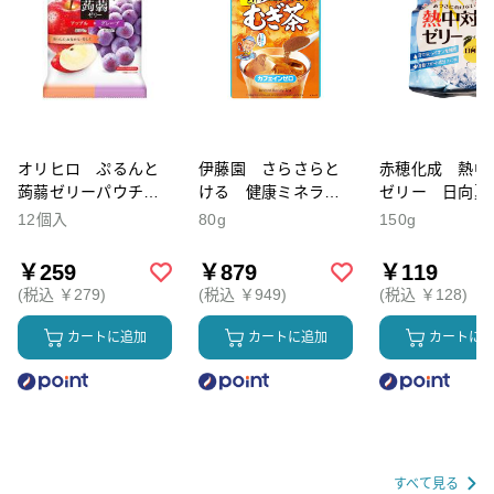
オリヒロ ぷるんと
伊藤園 さらさらと
赤穂化成 熱中
蒟蒻ゼリーパウチ
ける 健康ミネラル
ゼリー 日向夏
アップル+グレープ
むぎ茶
12個入
80g
150g
￥259
￥879
￥119
(税込 ￥279)
(税込 ￥949)
(税込 ￥128)
カートに追加
カートに追加
カートに
すべて見る