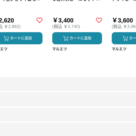
ＳＪ－３Ｎ（250_26
Ｇ－ＲＩ（250_26夏）
Ｓ－４Ｇ（2
）
,620
￥3,400
￥3,600
込 ￥2,882)
(税込 ￥3,740)
(税込 ￥3,96
カートに追加
カートに追加
カ
ルエツ
マルエツ
マルエツ