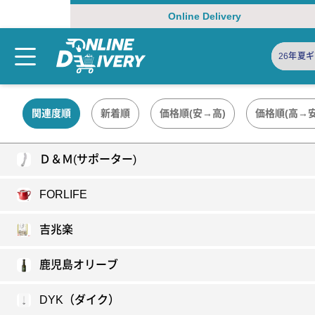
Online Delivery
26年夏
ト(酒)
関連度順
新着順
価格順(安→高)
価格順(高→安
Ｄ＆Ｍ(サポーター)
FORLIFE
吉兆楽
鹿児島オリーブ
DYK（ダイク）