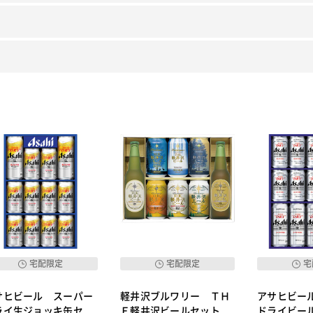
宅配限定
宅配限定
宅
サヒビール スーパー
軽井沢ブルワリー ＴＨ
アサヒビー
ライ生ジョッキ缶セッ
Ｅ軽井沢ビールセット
ドライビー