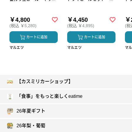
ビール晴れ風２種セッ
Ｓ‐５Ｎ（250_26夏）
ト 
ト Ｋ－ＩＨ５（250_26
夏
夏）
￥4,800
￥4,450
￥2
(税込 ￥5,280)
(税込 ￥4,895)
(税
カートに追加
カートに追加
マルエツ
マルエツ
マ
【カスミリカーショップ】
「食事」をもっと楽しくeatime
26年夏ギフト
26年梨・葡萄