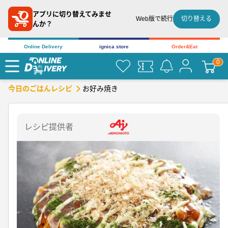
アプリに切り替えてみませ
切り替える
Web版で続行
んか？
Online Delivery
ignica store
Order&Eat
お好み焼き
今日のごはんレシピ
レシピ提供者