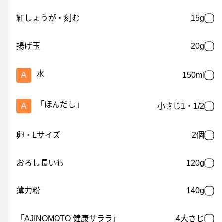
紅しょうが・刻む
15g
揚げ玉
20g
水
Ａ
150ml
「ほんだし」
Ａ
小さじ1・1/2
卵・Lサイズ
2個
おろし長いも
120g
薄力粉
140g
「AJINOMOTO 健康サララ」
4大さじ