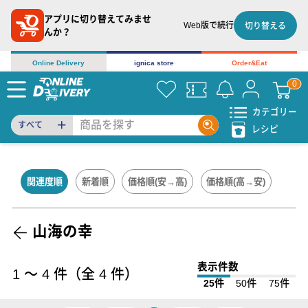
アプリに切り替えてみませ
Web版で続行
切り替える
んか？
Online Delivery
ignica store
Order&Eat
カテゴリー
すべて
レシピ
関連度順
新着順
価格順(安→高)
価格順(高→安)
山海の幸
表示件数
1
〜
4
件（全
4
件）
25件
50件
75件