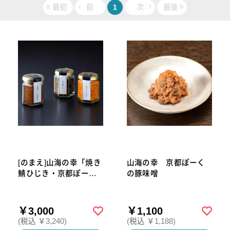
最初
前
1
次
最後
[のまえ]山海の幸「焼き
山海の幸 京都ぽーく
鯖ひじき・京都ぽーく
の豚味噌
の豚味噌・明太子なめ
茸」
￥3,000
￥1,100
(税込 ￥3,240)
(税込 ￥1,188)