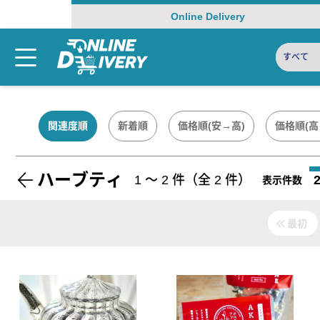
Online Delivery
すべて
関連度順
新着順
価格順(安→高)
価格順(高
ハーブティ
1
〜
2
件（全
2
件）
表示件数
最初