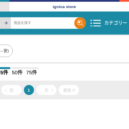
ignica store
カテゴリー
→安)
25件
50件
75件
前
1
次
最後