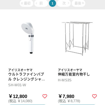
最初
前
1
次
最後
アイリスオーヤマ
アイリスオーヤマ
ウルトラファインバブ
伸縮万能室内物干し
ル クレンジングシャワ
H-MS3S
ーヘッド
SH-M01-W
￥12,800
￥7,980
(税込 ￥14,080)
(税込 ￥8,778)