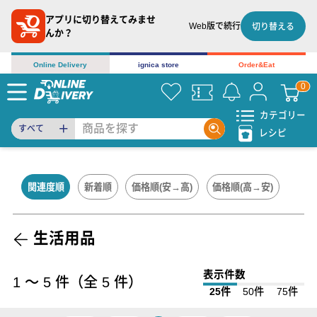
アプリに切り替えてみませ
Web版で続行
切り替える
んか？
Online Delivery
ignica store
Order&Eat
カテゴリー
すべて
レシピ
関連度順
新着順
価格順(安→高)
価格順(高→安)
生活用品
表示件数
1
〜
5
件（全
5
件）
25件
50件
75件