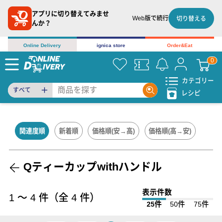
アプリに切り替えてみませ
Web版で続行
切り替える
んか？
Online Delivery
ignica store
Order&Eat
カテゴリー
すべて
レシピ
関連度順
新着順
価格順(安→高)
価格順(高→安)
Qティーカップwithハンドル
表示件数
1
〜
4
件（全
4
件）
25件
50件
75件