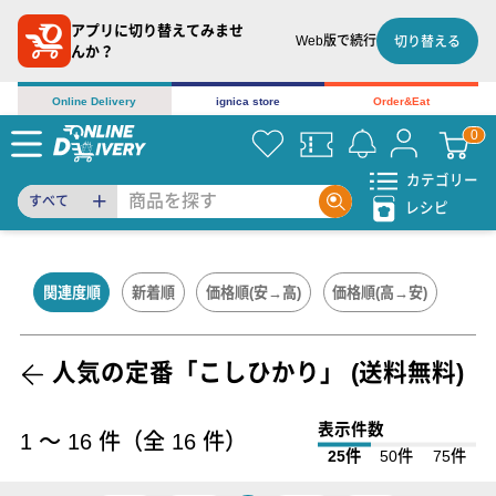
アプリに切り替えてみませ
Web版で続行
切り替える
んか？
Online Delivery
ignica store
Order&Eat
カテゴリー
すべて
レシピ
関連度順
新着順
価格順(安→高)
価格順(高→安)
人気の定番「こしひかり」 (送料無料)
表示件数
1
〜
16
件（全
16
件）
25件
50件
75件