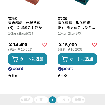
吉兆楽
吉兆楽
雪温精法 氷温熟成
雪温精法 氷温熟成
(R) 新潟産こしひか
(R) 魚沼産こしひか
り 10kg
り 10kg
10kg (2kgx5袋）
10kg (2kgx5袋）
￥14,400
￥15,000
(税込 ￥15,552)
(税込 ￥16,200)
カートに追加
カートに追加
吉兆楽
吉兆楽
最初
前
1
次
最後