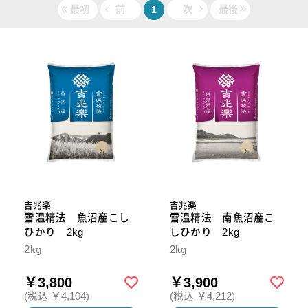
最初
前
1
次
最後
吉兆楽
吉兆楽
雪温精法 魚沼産こし
雪温精法 南魚沼産こ
ひかり 2kg
しひかり 2kg
2kg
2kg
￥3,800
￥3,900
(税込 ￥4,104)
(税込 ￥4,212)