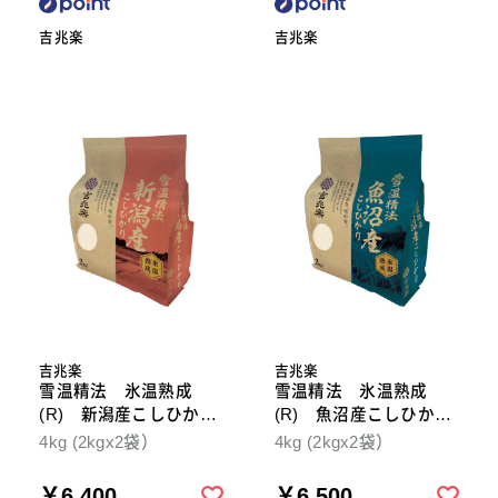
吉兆楽
吉兆楽
吉兆楽
吉兆楽
雪温精法 氷温熟成
雪温精法 氷温熟成
(R) 新潟産こしひか
(R) 魚沼産こしひか
り 4kg
り 4kg
4kg (2kgx2袋）
4kg (2kgx2袋）
￥6,400
￥6,500