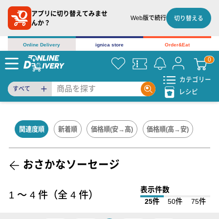
アプリに切り替えてみませ
Web版で続行
切り替える
んか？
Online Delivery
ignica store
Order&Eat
カテゴリー
すべて
レシピ
関連度順
新着順
価格順(安→高)
価格順(高→安)
おさかなソーセージ
表示件数
1
〜
4
件（全
4
件）
25件
50件
75件