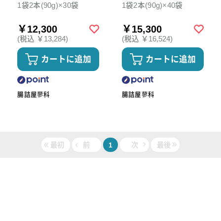
肉 そーせーじ 無添加
肉 そーせーじ 簡易梱包
1袋2本(90g)×30袋
1袋2本(90g)×40袋
自然
無
￥12,300
￥15,300
(税込 ￥13,284)
(税込 ￥16,524)
カートに追加
カートに追加
腸詰屋蓼科
腸詰屋蓼科
最初
前
1
次
最後