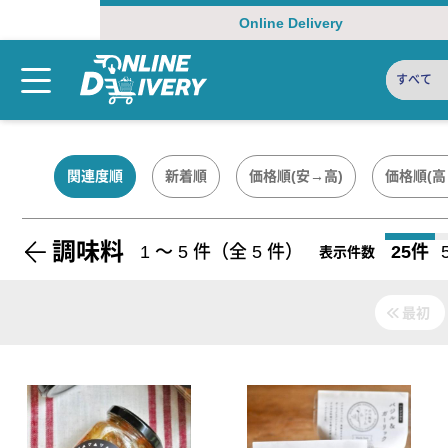
Online Delivery
すべて
関連度順
新着順
価格順(安→高)
価格順(高
調味料
1
〜
5
件（全
5
件）
25件
表示件数
最初