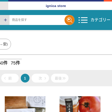
ignica store
カテゴリー
→安)
50件
75件
前
1
次
最後