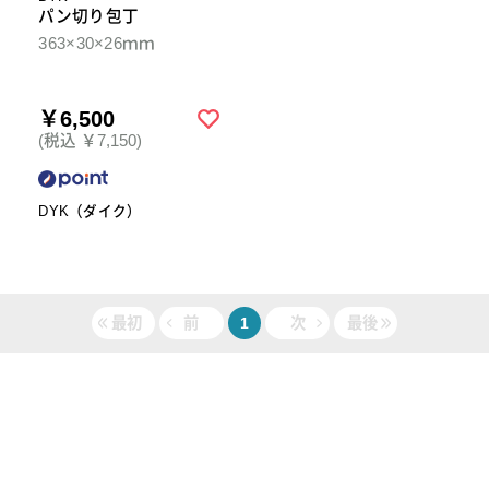
パン切り包丁
363×30×26ｍｍ
￥6,500
(税込 ￥7,150)
DYK（ダイク）
最初
前
1
次
最後