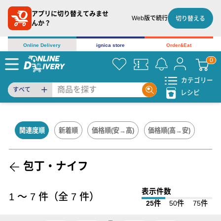
アプリに切り替えてみませ
Web版で続行
切り替える
んか？
Online Delivery
ignica store
Order&Eat
カテゴリー
すべて
レシピ
関連度順
新着順
価格順(安→高)
価格順(高→安)
包丁・ナイフ
表示件数
1
〜
7
件（全
7
件）
25件
50件
75件