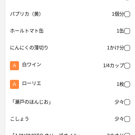
パプリカ（黄）
1個分
ホールトマト缶
1缶
にんにくの薄切り
1かけ分
白ワイン
Ａ
1/4カップ
ローリエ
Ａ
1枚
「瀬戸のほんじお」
少々
こしょう
少々