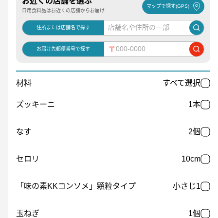
お近くの店舗を選ぶ
マップで探す(GPS)
日用食料品はお近くの店舗からお届け
住所または店舗名で探す
〒
お届け先郵便番号で探す
材料
すべて選択
ズッキーニ
1本
なす
2個
セロリ
10cm
「味の素KKコンソメ」顆粒タイプ
小さじ1
玉ねぎ
1個