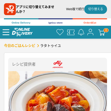
アプリに切り替えてみませ
切り替える
Web版で続行
んか？
Online Delivery
ignica store
Order&Eat
ラタトゥイユ
今日のごはんレシピ
レシピ提供者