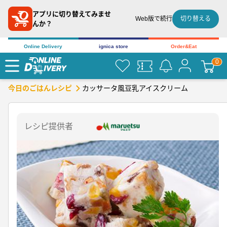
アプリに切り替えてみませ
切り替える
Web版で続行
んか？
Online Delivery
ignica store
Order&Eat
カッサータ風豆乳アイスクリーム
今日のごはんレシピ
レシピ提供者