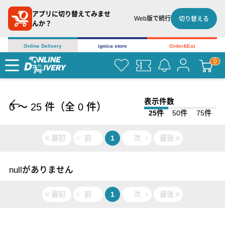
アプリに切り替えてみませ
Web版で続行
切り替える
んか？
Online Delivery
ignica store
Order&Eat
表示件数
0
〜
25
件（全
0
件）
25件
50件
75件
最初
前
1
次
最後
nullがありません
最初
前
1
次
最後