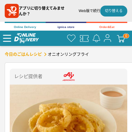
アプリに切り替えてみませ
切り替える
Web版で続行
んか？
Online Delivery
ignica store
Order&Eat
オニオンリングフライ
今日のごはんレシピ
レシピ提供者