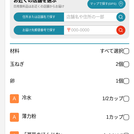
お近くの店舗を選ぶ
マップで探す(GPS)
日用食料品はお近くの店舗からお届け
住所または店舗名で探す
〒
お届け先郵便番号で探す
材料
すべて選択
玉ねぎ
2個
卵
1個
冷水
Ａ
1/2カップ
薄力粉
Ａ
1カップ