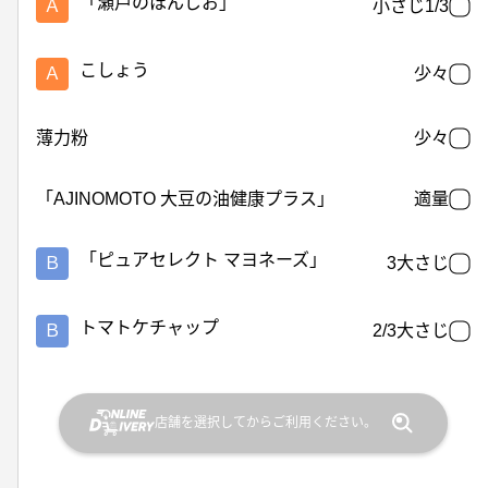
「瀬戸のほんじお」
Ａ
小さじ1/3
こしょう
Ａ
少々
薄力粉
少々
「AJINOMOTO 大豆の油健康プラス」
適量
「ピュアセレクト マヨネーズ」
Ｂ
3大さじ
トマトケチャップ
Ｂ
2/3大さじ
店舗を選択してからご利用ください。