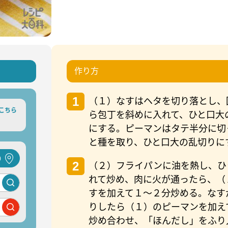
作り方
1
（１）なすはヘタを切り落とし、
こちら
ら包丁を斜めに入れて、ひと口大
にする。ピーマンはタテ半分に切
と種を取り、ひと口大の乱切りに
)
2
（２）フライパンに油を熱し、ひ
れて炒め、肉に火が通ったら、（
すを加えて１～２分炒める。なす
りしたら（１）のピーマンを加え
炒め合わせ、「ほんだし」をふり