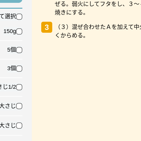
ぜる。弱火にしてフタをし、３～
焼きにする。
て選択
3
（３）混ぜ合わせたＡを加えて中
150g
くからめる。
5個
3個
じ1/2
2大さじ
1大さじ