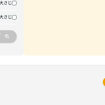
1大さじ
1大さじ
さ