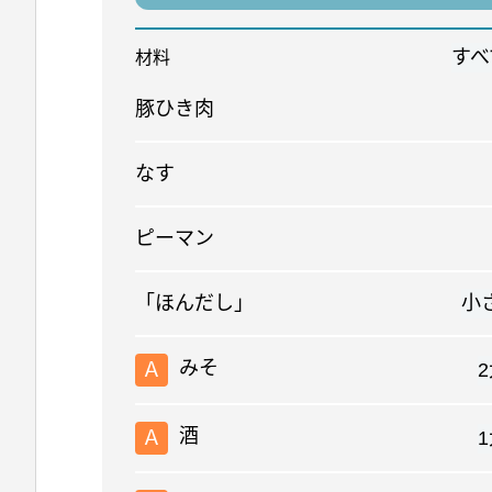
すべ
材料
豚ひき肉
なす
ピーマン
「ほんだし」
小さ
みそ
Ａ
酒
Ａ