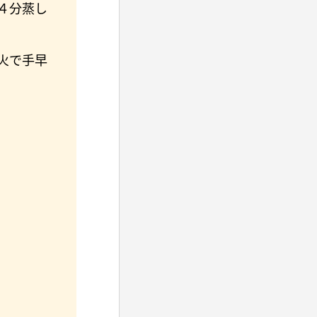
４分蒸し
火で手早