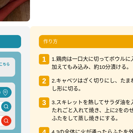
作り方
1
1.鶏肉は一口大に切ってボウルに
こちら
加えてもみ込み、約10分漬ける。
2
2.キャベツはざく切りにし、たま
し形に切る。
)
3
3.スキレットを熱してサラダ油を
たれごと入れて焼き、上に2をの
ふたをして蒸し焼きにする。
4
4.3の全体に火が通ったらふたを