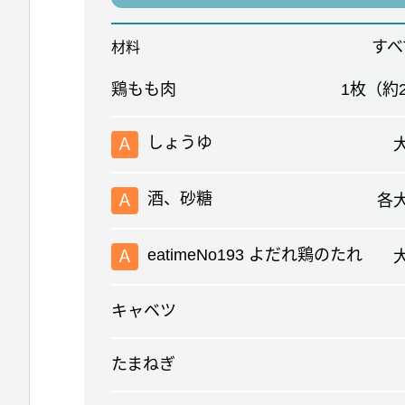
すべ
材料
鶏もも肉
1枚（約2
しょうゆ
Ａ
酒、砂糖
Ａ
各
eatimeNo193 よだれ鶏のたれ
Ａ
キャベツ
たまねぎ