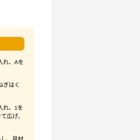
入れ、Aを
ねぎはく
入れ、1を
せて広げ、
外し、具材