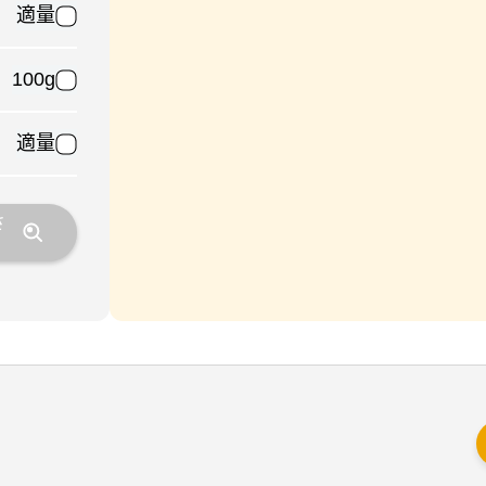
適量
100g
適量
さ