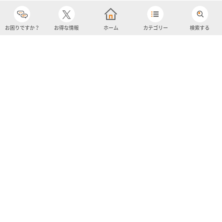
お困りですか？
お得な情報
ホーム
カテゴリー
検索する
カテゴリー
購入履歴
売り上げトップ10
アカウント
お気に入り
ツイッター
クーポン
チャットボット
ユナイテッド・スーパーマーケット・ホールディングス
よくあるご質問/お問い合わせ
利用規約
プライバシーポリシー
ignicaポイント規約