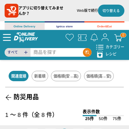
アプリに切り替えてみませ
Web版で続行
切り替える
んか？
Online Delivery
ignica store
Order&Eat
カテゴリー
すべて
レシピ
関連度順
新着順
価格順(安→高)
価格順(高→安)
防災用品
表示件数
1
〜
8
件（全
8
件）
25件
50件
75件