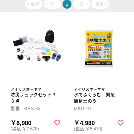
最初
前
1
次
最後
アイリスオーヤマ
アイリスオーヤマ
防災リュックセット３
水でふくらむ 緊急
３点
簡易土のう
型番 BRS-33
MKD-10
￥6,980
￥4,980
(税込 ￥7,678)
(税込 ￥5,478)