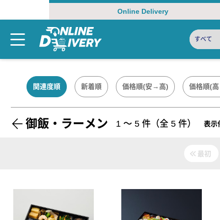
Online Delivery
すべて
関連度順
新着順
価格順(安→高)
価格順(高
御飯・ラーメン
1
〜
5
件（全
5
件）
表示
最初