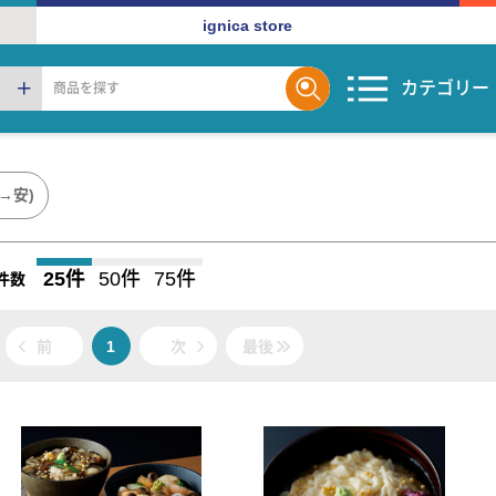
ignica store
カテゴリー
→安)
25件
50件
75件
件数
前
1
次
最後