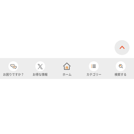
お困りですか？
お得な情報
ホーム
カテゴリー
検索する
カテゴリー
購入履歴
売り上げトップ10
アカウント
お気に入り
ツイッター
クーポン
チャットボット
ユナイテッド・スーパーマーケット・ホールディングス