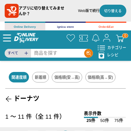
アプリに切り替えてみませ
Web版で続行
切り替える
んか？
Online Delivery
ignica store
Order&Eat
カテゴリー
すべて
レシピ
関連度順
新着順
価格順(安→高)
価格順(高→安)
ドーナツ
表示件数
1
〜
11
件（全
11
件）
25件
50件
75件