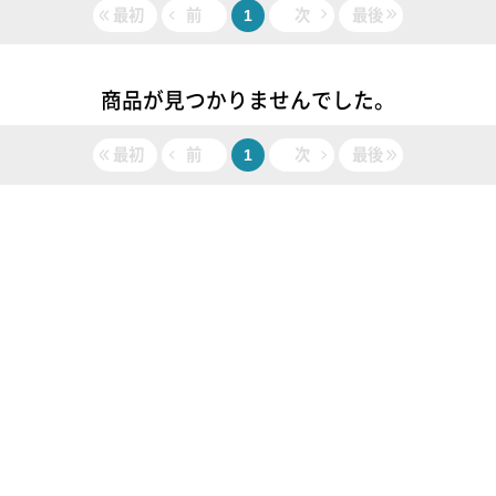
最初
前
1
次
最後
商品が見つかりませんでした。
最初
前
1
次
最後