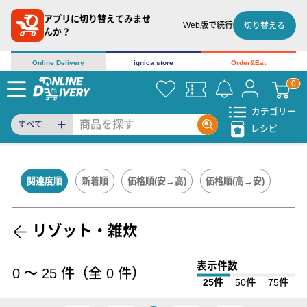
アプリに切り替えてみませ
Web版で続行
切り替える
んか？
Online Delivery
ignica store
Order&Eat
カテゴリー
すべて
レシピ
関連度順
新着順
価格順(安→高)
価格順(高→安)
リゾット・雑炊
表示件数
0
〜
25
件（全
0
件）
25件
50件
75件