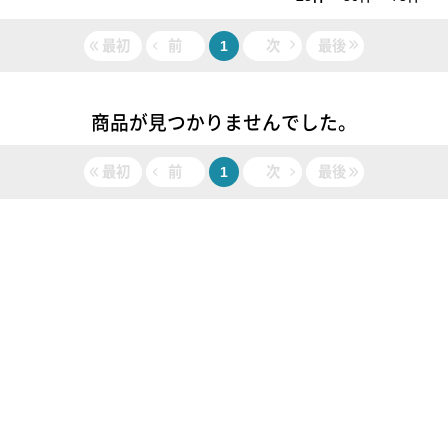
最初
前
1
次
最後
商品が見つかりませんでした。
最初
前
1
次
最後