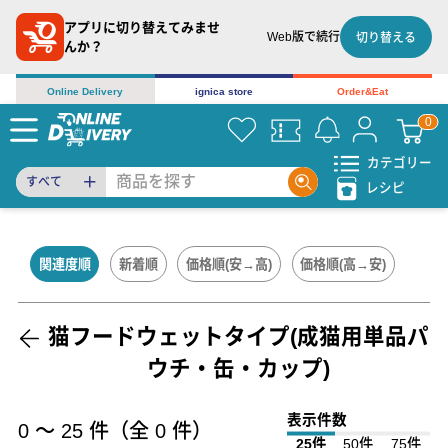
アプリに切り替えてみませ
Web版で続行
切り替える
んか？
Online Delivery
ignica store
Order&Eat
カテゴリー
すべて
レシピ
関連度順
新着順
価格順(安→高)
価格順(高→安)
猫フードウェットタイプ(成猫用単品パ
ウチ・缶・カップ)
表示件数
0
〜
25
件（全
0
件）
25件
50件
75件