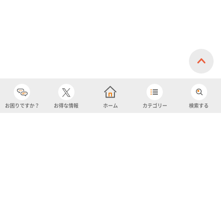
お困りですか？
お得な情報
ホーム
カテゴリー
検索する
カテゴリー
購入履歴
売り上げトップ10
アカウント
お気に入り
ツイッター
クーポン
チャットボット
ユナイテッド・スーパーマーケット・ホールディングス
よくあるご質問/お問い合わせ
利用規約