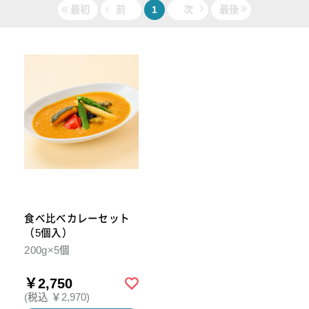
最初
前
1
次
最後
食べ比べカレーセット
（5個入）
200g×5個
￥2,750
(税込 ￥2,970)