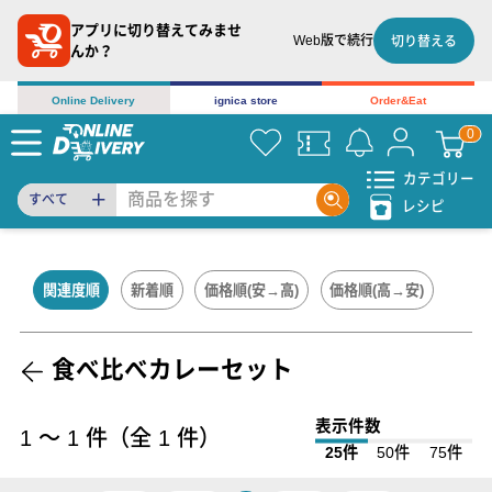
アプリに切り替えてみませ
Web版で続行
切り替える
んか？
Online Delivery
ignica store
Order&Eat
カテゴリー
すべて
レシピ
関連度順
新着順
価格順(安→高)
価格順(高→安)
食べ比べカレーセット
表示件数
1
〜
1
件（全
1
件）
25件
50件
75件