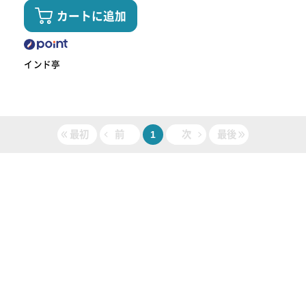
カートに追加
インド亭
最初
前
1
次
最後