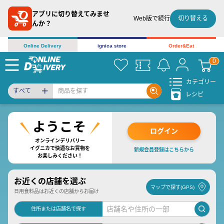
アプリに切り替えてみませ
切り替える
Web版で続行
んか？
Online Delivery
ignica store
Order&Eat
カテゴリー
すべて
レシピ
ログイン
オンラインデリバリー
イグニカで快適なお買物を
新規会員登録はこちらから
お楽しみください！
お近くの店舗を選ぶ
マップで探す(GPS)
日用食料品はお近くの店舗からお届け
住所または店舗名で探す