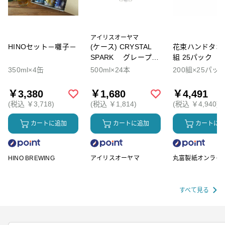
アイリスオーヤマ
HINOセット－囃子－
(ケース) CRYSTAL
花束ハンドタオル
SPARK グレープソ
組 25パック
ーダ
350ml×4缶
500ml×24本
200組×25パッ
￥3,380
￥1,680
￥4,491
(税込 ￥3,718)
(税込 ￥1,814)
(税込 ￥4,940)
カートに追加
カートに追加
カートに
HINO BREWING
アイリスオーヤマ
丸富製紙オンライ
ップ
すべて見る