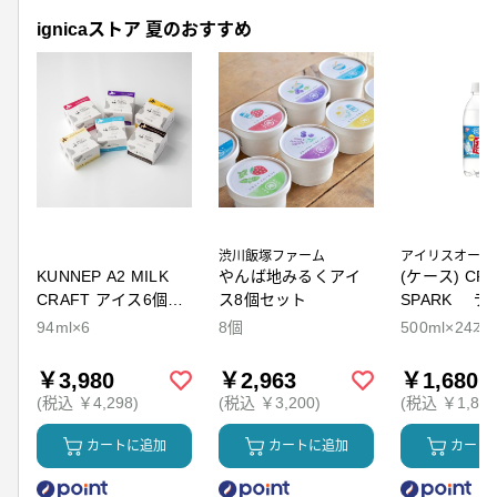
ignicaストア 夏のおすすめ
渋川飯塚ファーム
アイリスオーヤ
KUNNEP A2 MILK
やんば地みるくアイ
(ケース) CRY
CRAFT アイス6個セ
ス8個セット
SPARK ラ
ット
94ml×6
8個
500ml×24本
￥3,980
￥2,963
￥1,680
(税込 ￥4,298)
(税込 ￥3,200)
(税込 ￥1,814
カートに追加
カートに追加
カート