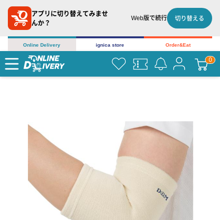
アプリに切り替えてみませ
Web版で続行
切り替える
んか？
Online Delivery
ignica store
Order&Eat