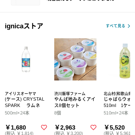
ignicaストア
すべて見る
アイリスオーヤマ
渋川飯塚ファーム
北山村(和歌山県)
(ケース) CRYSTAL
やんば地みるくアイ
じゃばらウォ
SPARK ラムネ
ス8個セット
510ml 1ケー
本入
500ml×24本
8個
510ml×24本
￥1,680
￥2,963
￥5,520
(税込 ￥1,814)
(税込 ￥3,200)
(税込 ￥5,961)