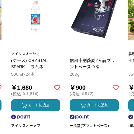
アイリスオーヤマ
季
(ケース) CRYSTAL
信州十割蕎麦2人前プラ
H
SPARK ラムネ
ントベースつゆ
500ml×24本
269g
35
￥1,680
￥900
￥
(税込 ￥1,814)
(税込 ￥972)
(税
カートに追加
カートに追加
ク
アイリスオーヤマ
一風堂(プラントベース)
HI