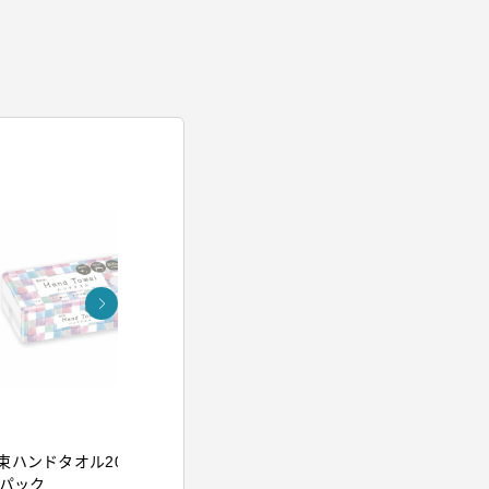
アイリスオーヤマ
アイリスオー
束ハンドタオル200組
イオンドライヤー ブル
ウルトラフ
5パック
ー
クレンジン