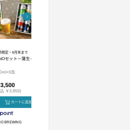
節限定・9月末まで
INOセット－蒲生－
熟成万能調味料 江戸前
東京麦茶テ
かえし300ml
0ml×6缶
300ml
10g×20包
3,500
￥1,010
￥800
込 ￥3,850)
(税込 ￥1,090)
(税込 ￥864
カートに追加
カートに追加
カ
NO BREWING
かつをぶし池田屋
川原製粉所