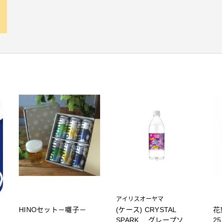
アイリスオーヤマ
HINOセット－囃子－
(ケース) CRYSTAL
花
SPARK グレープソー
2