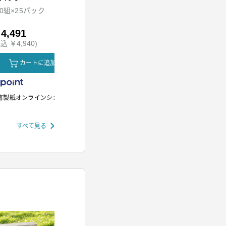
ッド
00組×25パック
HDR-M201-A
SH-M01-W
4,491
￥5,980
￥12,80
込 ￥4,940)
(税込 ￥6,578)
(税込 ￥14,
カートに追加
カートに追加
カ
富製紙オンラインショップ
アイリスオーヤマ
アイリスオー
すべて見る