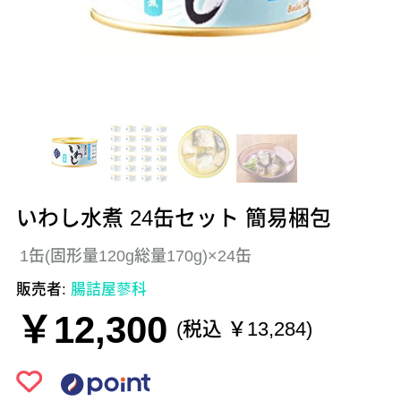
いわし水煮 24缶セット 簡易梱包
1缶(固形量120g総量170g)×24缶
販売者:
腸詰屋蓼科
￥12,300
(税込 ￥13,284)