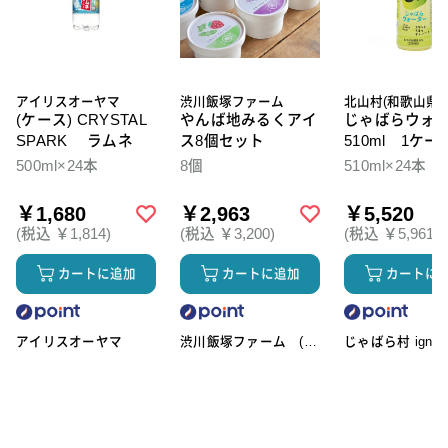
アイリスオーヤマ
渋川飯塚ファーム
北山村(和歌山県)
(ケース) CRYSTAL
やんば地みるくアイ
じゃばらウォ
SPARK ラムネ
ス8個セット
510ml 1ケー
本入
500ml×24本
8個
510ml×24本
￥1,680
￥2,963
￥5,520
(税込 ￥1,814)
(税込 ￥3,200)
(税込 ￥5,961)
カートに追加
カートに追加
カートに
アイリスオーヤマ
渋川飯塚ファーム (ア
じゃばら村 ignic
イスクリーム)