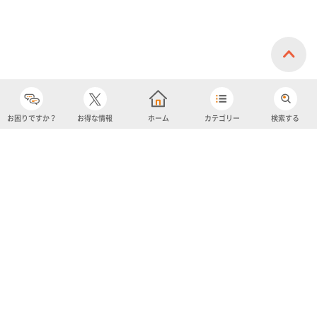
お困りですか？
お得な情報
ホーム
カテゴリー
検索する
カテゴリー
購入履歴
売り上げトップ10
アカウント
お気に入り
ツイッター
クーポン
チャットボット
ユナイテッド・スーパーマーケット・ホールディングス
よくあるご質問/お問い合わせ
利用規約
プライバシーポリシー
ignicaポイント規約