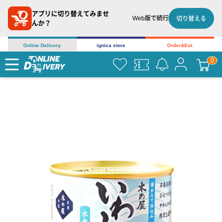
アプリに切り替えてみませ
Web版で続行
切り替える
んか？
Online Delivery
ignica store
Order&Eat